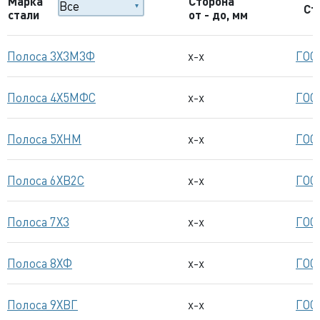
Марка
Сторона
Ст
стали
от - до, мм
Полоса 3Х3М3Ф
x-x
ГОС
Полоса 4Х5МФС
x-x
ГОС
Полоса 5ХНМ
x-x
ГОС
Полоса 6ХВ2С
x-x
ГОС
Полоса 7Х3
x-x
ГОС
Полоса 8ХФ
x-x
ГОС
Полоса 9ХВГ
x-x
ГОС