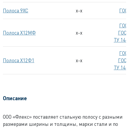
Полоса 9ХС
x-x
ГОС
ГОС
Полоса Х12МФ
x-x
ГОСТ
ТУ 14-
ГОС
Полоса Х12Ф1
x-x
ГОСТ
ТУ 14-
Описание
ООО «Флекс» поставляет стальную полосу с разными
размерами ширины и толщины, марки стали и по