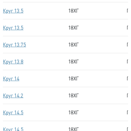
Круг 13.5
18ХГ
Г
Круг 13.5
18ХГ
Г
Круг 13.75
18ХГ
Г
Круг 13.8
18ХГ
Г
Круг 14
18ХГ
Г
Круг 14.2
18ХГ
Г
Круг 14.5
18ХГ
Г
Круг 14.5
18ХГ
Г