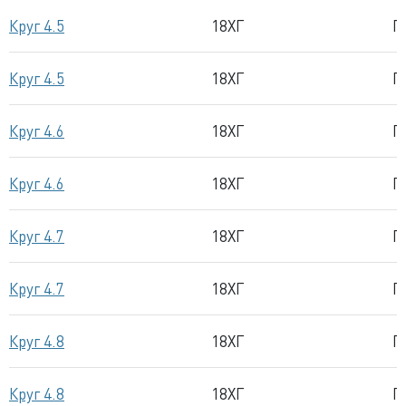
Круг 4.5
18ХГ
Г
Круг 4.5
18ХГ
Г
Круг 4.6
18ХГ
Г
Круг 4.6
18ХГ
Г
Круг 4.7
18ХГ
Г
Круг 4.7
18ХГ
Г
Круг 4.8
18ХГ
Г
Круг 4.8
18ХГ
Г