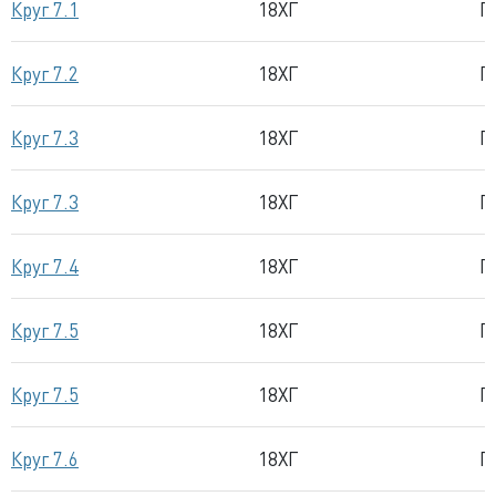
Круг 7.1
18ХГ
Г
Круг 7.2
18ХГ
Г
Круг 7.3
18ХГ
Г
Круг 7.3
18ХГ
Г
Круг 7.4
18ХГ
Г
Круг 7.5
18ХГ
Г
Круг 7.5
18ХГ
Г
Круг 7.6
18ХГ
Г