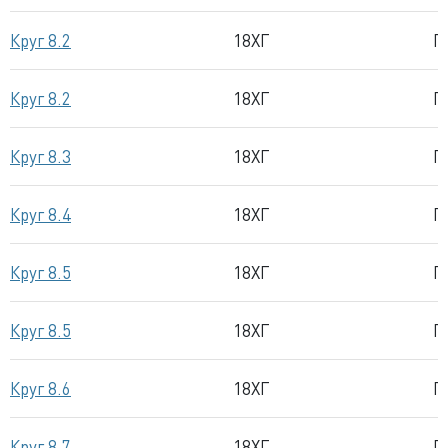
Круг 8.2
18ХГ
Г
Круг 8.2
18ХГ
Г
Круг 8.3
18ХГ
Г
Круг 8.4
18ХГ
Г
Круг 8.5
18ХГ
Г
Круг 8.5
18ХГ
Г
Круг 8.6
18ХГ
Г
Круг 8.7
18ХГ
Г