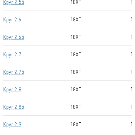
Круг 2.55
18ХГ
Г
Круг 2.6
18ХГ
Г
Круг 2.65
18ХГ
Г
Круг 2.7
18ХГ
Г
Круг 2.75
18ХГ
Г
Круг 2.8
18ХГ
Г
Круг 2.85
18ХГ
Г
Круг 2.9
18ХГ
Г