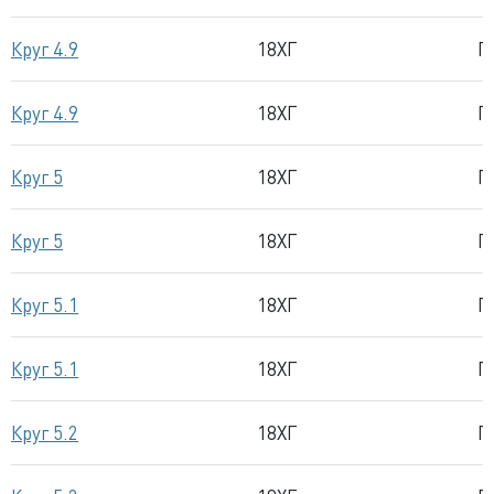
Круг 4.9
18ХГ
Г
Круг 4.9
18ХГ
Г
Круг 5
18ХГ
Г
Круг 5
18ХГ
Г
Круг 5.1
18ХГ
Г
Круг 5.1
18ХГ
Г
Круг 5.2
18ХГ
Г