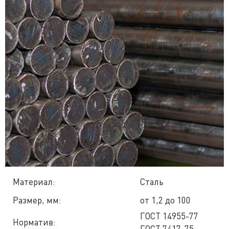
Материал:
Сталь
Размер, мм:
от 1,2 до 100
ГОСТ 14955-77
Норматив:
ГОСТ 7417-75