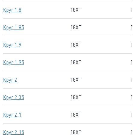
Круг 1.8
18ХГ
Г
Круг 1.85
18ХГ
Г
Круг 1.9
18ХГ
Г
Круг 1.95
18ХГ
Г
Круг 2
18ХГ
Г
Круг 2.05
18ХГ
Г
Круг 2.1
18ХГ
Г
Круг 2.15
18ХГ
Г