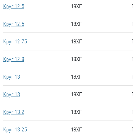
Круг 12.5
18ХГ
Г
Круг 12.5
18ХГ
Г
Круг 12.75
18ХГ
Г
Круг 12.8
18ХГ
Г
Круг 13
18ХГ
Г
Круг 13
18ХГ
Г
Круг 13.2
18ХГ
Г
Круг 13.25
18ХГ
Г