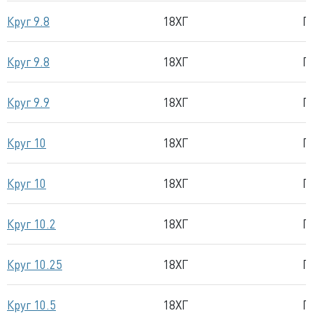
Круг 9.8
18ХГ
Г
Круг 9.8
18ХГ
Г
Круг 9.9
18ХГ
Г
Круг 10
18ХГ
Г
Круг 10
18ХГ
Г
Круг 10.2
18ХГ
Г
Круг 10.25
18ХГ
Г
Круг 10.5
18ХГ
Г