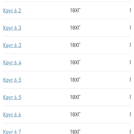
Круг 6.2
18ХГ
Г
Круг 6.3
18ХГ
Г
Круг 6.3
18ХГ
Г
Круг 6.4
18ХГ
Г
Круг 6.5
18ХГ
Г
Круг 6.5
18ХГ
Г
Круг 6.6
18ХГ
Г
Круг 6.7
18ХГ
Г