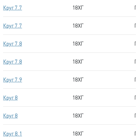
Круг 7.7
18ХГ
Г
Круг 7.7
18ХГ
Г
Круг 7.8
18ХГ
Г
Круг 7.8
18ХГ
Г
Круг 7.9
18ХГ
Г
Круг 8
18ХГ
Г
Круг 8
18ХГ
Г
Круг 8.1
18ХГ
Г