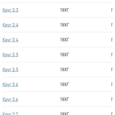
Круг 3.3
18ХГ
Г
Круг 3.4
18ХГ
Г
Круг 3.4
18ХГ
Г
Круг 3.5
18ХГ
Г
Круг 3.5
18ХГ
Г
Круг 3.6
18ХГ
Г
Круг 3.6
18ХГ
Г
Круг 3.7
18ХГ
Г