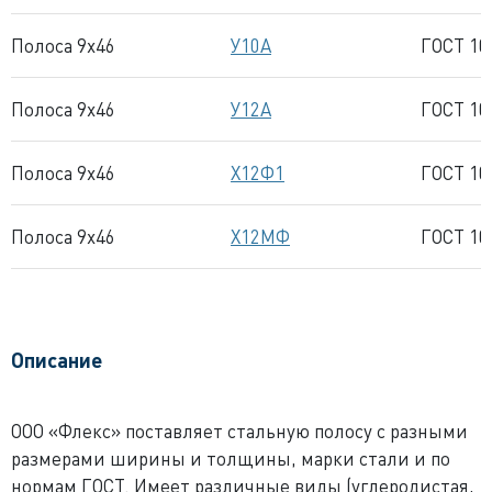
Полоса 9x46
У10А
ГОСТ 10
Полоса 9x46
У12А
ГОСТ 10
Полоса 9x46
Х12Ф1
ГОСТ 10
Полоса 9x46
Х12МФ
ГОСТ 10
Описание
ООО «Флекс» поставляет стальную полосу с разными
размерами ширины и толщины, марки стали и по
нормам ГОСТ. Имеет различные виды (углеродистая,