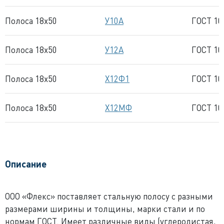
Полоса 18x50
У10А
ГОСТ 10
Полоса 18x50
У12А
ГОСТ 10
Полоса 18x50
Х12Ф1
ГОСТ 10
Полоса 18x50
Х12МФ
ГОСТ 10
Описание
ООО «Флекс» поставляет стальную полосу с разными
размерами ширины и толщины, марки стали и по
нормам ГОСТ. Имеет различные виды (углеродистая,