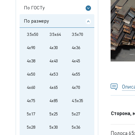
По ГОСТу
По размеру
3.5x50
3.5x64
3.5x70
4x90
4x30
4x36
4x38
4x40
4x45
4x50
4x53
4x55
Опис
4x60
4x65
4x70
4x75
4x85
4.5x35
Сторона, 
5x17
5x25
5x27
5x28
5x30
5x36
Полоса 65