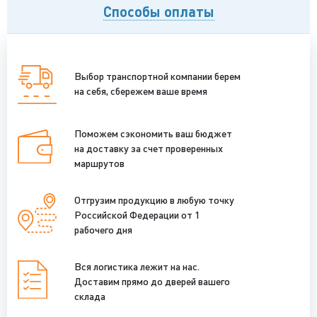
Способы оплаты
Выбор транспортной компании берем
на себя, сбережем ваше время
Поможем сэкономить ваш бюджет
на доставку за счет проверенных
маршрутов
Отгрузим продукцию в любую точку
Российской Федерации от 1
рабочего дня
Вся логистика лежит на нас.
Доставим прямо до дверей вашего
склада