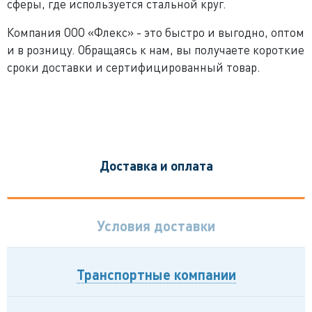
сферы, где используется стальной круг.
Компания ООО «Флекс» - это быстро и выгодно, оптом
и в розницу. Обращаясь к нам, вы получаете короткие
сроки доставки и сертифицированный товар.
Доставка и оплата
Условия доставки
Транспортные компании