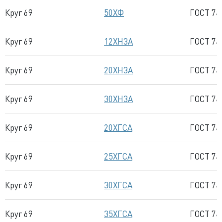
Круг 69
50ХФ
ГОСТ 74
Круг 69
12ХН3А
ГОСТ 74
Круг 69
20ХН3А
ГОСТ 74
Круг 69
30ХН3А
ГОСТ 74
Круг 69
20ХГСА
ГОСТ 74
Круг 69
25ХГСА
ГОСТ 74
Круг 69
30ХГСА
ГОСТ 74
Круг 69
35ХГСА
ГОСТ 74