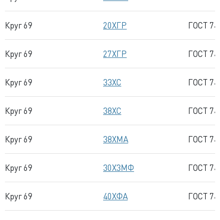
Круг 69
20ХГР
ГОСТ 74
Круг 69
27ХГР
ГОСТ 74
Круг 69
33ХС
ГОСТ 74
Круг 69
38ХС
ГОСТ 74
Круг 69
38ХМА
ГОСТ 74
Круг 69
30Х3МФ
ГОСТ 74
Круг 69
40ХФА
ГОСТ 74