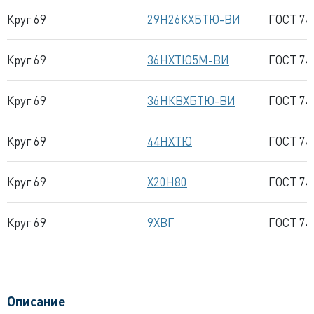
Круг 69
29Н26КХБТЮ-ВИ
ГОСТ 74
Круг 69
36НХТЮ5М-ВИ
ГОСТ 74
Круг 69
36НКВХБТЮ-ВИ
ГОСТ 74
Круг 69
44НХТЮ
ГОСТ 74
Круг 69
Х20Н80
ГОСТ 74
Круг 69
9ХВГ
ГОСТ 74
Описание