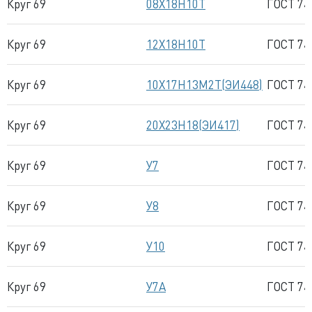
Круг 69
08Х18Н10Т
ГОСТ 74
Круг 69
12Х18Н10Т
ГОСТ 74
Круг 69
10Х17Н13М2Т(ЭИ448)
ГОСТ 74
Круг 69
20Х23Н18(ЭИ417)
ГОСТ 74
Круг 69
У7
ГОСТ 74
Круг 69
У8
ГОСТ 74
Круг 69
У10
ГОСТ 74
Круг 69
У7А
ГОСТ 74