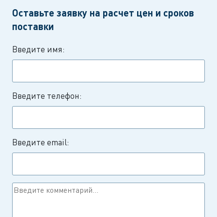
Оставьте заявку на расчет цен и сроков
поставки
Введите имя:
Введите телефон:
Введите email: