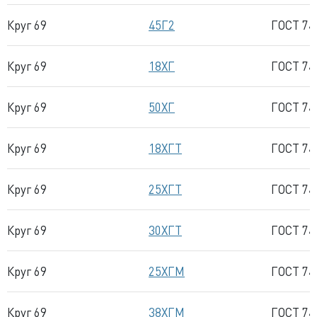
Круг 69
45Г2
ГОСТ 74
Круг 69
18ХГ
ГОСТ 74
Круг 69
50ХГ
ГОСТ 74
Круг 69
18ХГТ
ГОСТ 74
Круг 69
25ХГТ
ГОСТ 74
Круг 69
30ХГТ
ГОСТ 74
Круг 69
25ХГМ
ГОСТ 74
Круг 69
38ХГМ
ГОСТ 74