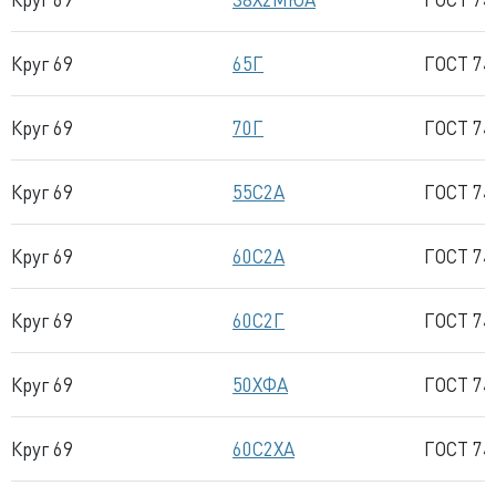
Круг 69
65Г
ГОСТ 74
Круг 69
70Г
ГОСТ 74
Круг 69
55С2А
ГОСТ 74
Круг 69
60С2А
ГОСТ 74
Круг 69
60С2Г
ГОСТ 74
Круг 69
50ХФА
ГОСТ 74
Круг 69
60С2ХА
ГОСТ 74