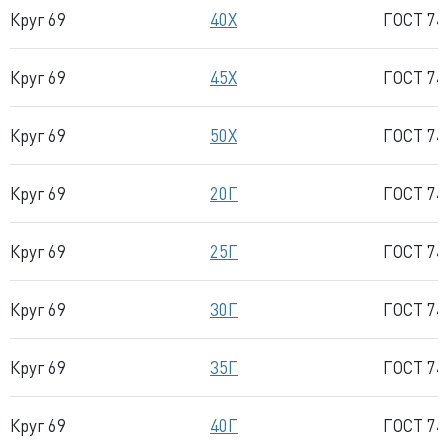
Круг 69
40Х
ГОСТ 74
Круг 69
45Х
ГОСТ 74
Круг 69
50Х
ГОСТ 74
Круг 69
20Г
ГОСТ 74
Круг 69
25Г
ГОСТ 74
Круг 69
30Г
ГОСТ 74
Круг 69
35Г
ГОСТ 74
Круг 69
40Г
ГОСТ 74