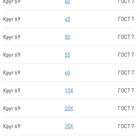
Круг 69
40
ГОСТ 74
Круг 69
45
ГОСТ 74
Круг 69
50
ГОСТ 74
Круг 69
55
ГОСТ 74
Круг 69
60
ГОСТ 74
Круг 69
15Х
ГОСТ 74
Круг 69
20Х
ГОСТ 74
Круг 69
35Х
ГОСТ 74