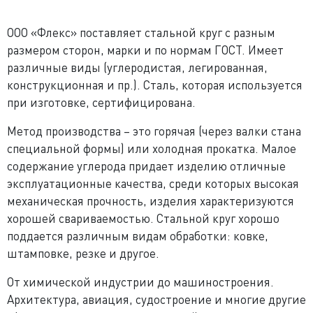
ООО «Флекс» поставляет стальной круг с разным
размером сторон, марки и по нормам ГОСТ. Имеет
различные виды (углеродистая, легированная,
конструкционная и пр.). Сталь, которая используется
при изготовке, сертифицирована.
Метод производства – это горячая (через валки стана
специальной формы) или холодная прокатка. Малое
содержание углерода придает изделию отличные
эксплуатационные качества, среди которых высокая
механическая прочность, изделия характеризуются
хорошей свариваемостью. Стальной круг хорошо
поддается различным видам обработки: ковке,
штамповке, резке и другое.
От химической индустрии до машиностроения.
Архитектура, авиация, судостроение и многие другие