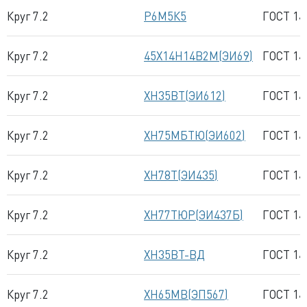
Круг 7.2
Р6М5К5
ГОСТ 14
Круг 7.2
45Х14Н14В2М(ЭИ69)
ГОСТ 14
Круг 7.2
ХН35ВТ(ЭИ612)
ГОСТ 14
Круг 7.2
ХН75МБТЮ(ЭИ602)
ГОСТ 14
Круг 7.2
ХН78Т(ЭИ435)
ГОСТ 14
Круг 7.2
ХН77ТЮР(ЭИ437Б)
ГОСТ 14
Круг 7.2
ХН35ВТ-ВД
ГОСТ 14
Круг 7.2
ХН65МВ(ЭП567)
ГОСТ 14