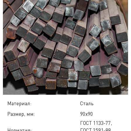
Материал:
Сталь
Размер, мм:
90x90
ГОСТ 1133-77
,
Норматив:
ГОСТ 2591-88
,