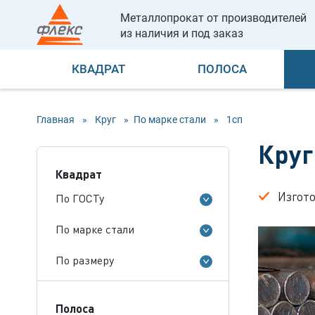
Металлопрокат от производителей
из наличия и под заказ
КВАДРАТ
ПОЛОСА
Главная
»
Круг
»
По марке стали
»
1сп
Круг
Квадрат
Изгот
По ГОСТу
По марке стали
По размеру
Полоса