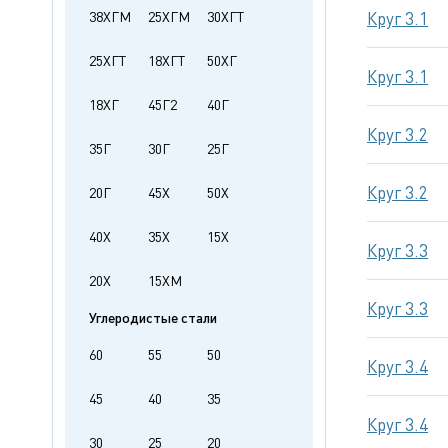
38ХГМ
25ХГМ
30ХГТ
Круг 3.1
25ХГТ
18ХГТ
50ХГ
Круг 3.1
18ХГ
45Г2
40Г
Круг 3.2
35Г
30Г
25Г
Круг 3.2
20Г
45Х
50Х
40Х
35Х
15Х
Круг 3.3
20Х
15ХМ
Круг 3.3
Углеродистые стали
60
55
50
Круг 3.4
45
40
35
Круг 3.4
30
25
20