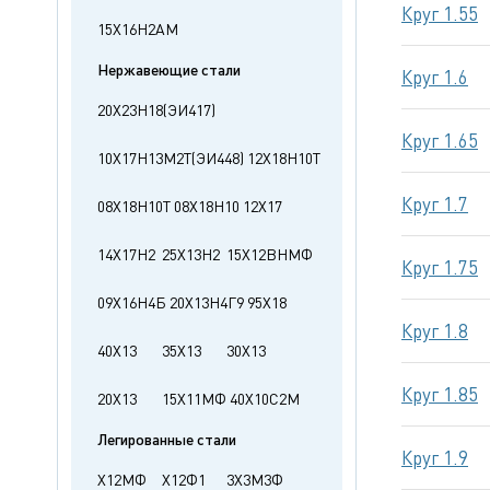
Круг 1.55
15Х16Н2АМ
Нержавеющие стали
Круг 1.6
20Х23Н18(ЭИ417)
Круг 1.65
10Х17Н13М2Т(ЭИ448)
12Х18Н10Т
Круг 1.7
08Х18Н10Т
08Х18Н10
12Х17
14Х17Н2
25Х13Н2
15Х12ВНМФ
Круг 1.75
09Х16Н4Б
20Х13Н4Г9
95Х18
Круг 1.8
40Х13
35Х13
30Х13
Круг 1.85
20Х13
15Х11МФ
40Х10С2М
Легированные стали
Круг 1.9
Х12МФ
Х12Ф1
3Х3М3Ф