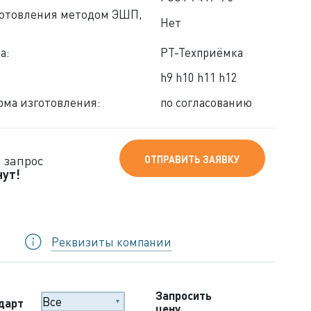
готовления методом ЭШП,
Нет
а:
РТ-Техприёмка
h9 h10 h11 h12
ма изготовления:
по согласованию
 запрос
ОТПРАВИТЬ ЗАЯВКУ
нут!
Реквизиты компании
Запросить
дарт
цену