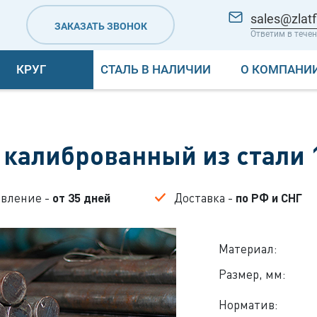
sales@zlatf
ЗАКАЗАТЬ ЗВОНОК
Ответим в течен
КРУГ
СТАЛЬ В НАЛИЧИИ
О КОМПАНИ
 калиброванный из стали 
овление -
от 35 дней
Доставка -
по РФ и СНГ
Материал:
Размер, мм:
Норматив: