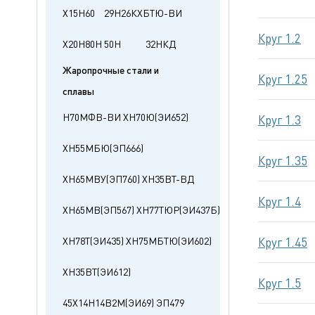
Х15Н60
29Н26КХБТЮ-ВИ
Круг 1.2
Х20Н80Н
50Н
32НКД
Жаропрочные стали и
Круг 1.25
сплавы
Н70МФВ-ВИ
ХН70Ю(ЭИ652)
Круг 1.3
ХН55МБЮ(ЭП666)
Круг 1.35
ХН65МВУ(ЭП760)
ХН35ВТ-ВД
Круг 1.4
ХН65МВ(ЭП567)
ХН77ТЮР(ЭИ437Б)
ХН78Т(ЭИ435)
ХН75МБТЮ(ЭИ602)
Круг 1.45
ХН35ВТ(ЭИ612)
Круг 1.5
45Х14Н14В2М(ЭИ69)
ЭП479