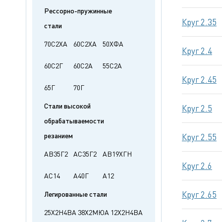
Рессорно-пружинные
Круг 2.35
стали
70С2ХА
60С2ХА
50ХФА
Круг 2.4
60С2Г
60С2А
55С2А
Круг 2.45
65Г
70Г
Стали высокой
Круг 2.5
обрабатываемости
резанием
Круг 2.55
АВ35Г2
АС35Г2
АВ19ХГН
Круг 2.6
АС14
А40Г
А12
Круг 2.65
Легированные стали
25Х2Н4ВА
38Х2МЮА
12Х2Н4ВА