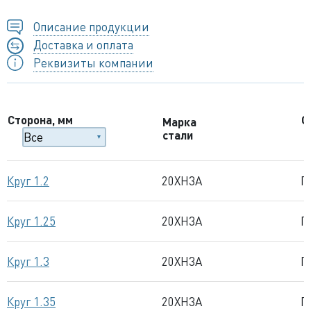
Описание продукции
Доставка и оплата
Реквизиты компании
Сторона, мм
С
Марка
стали
Круг 1.2
20ХН3А
Г
Круг 1.25
20ХН3А
Г
Круг 1.3
20ХН3А
Г
Круг 1.35
20ХН3А
Г