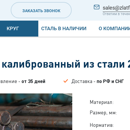
sales@zlatf
ЗАКАЗАТЬ ЗВОНОК
Ответим в течен
КРУГ
СТАЛЬ В НАЛИЧИИ
О КОМПАНИ
 калиброванный из стали
овление -
от 35 дней
Доставка -
по РФ и СНГ
Материал:
Размер, мм:
Норматив: