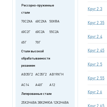
Рессорно-пружинные
Круг 2.3
стали
70С2ХА
60С2ХА
50ХФА
Круг 2.35
60С2Г
60С2А
55С2А
Круг 2.4
65Г
70Г
Круг 2.45
Стали высокой
обрабатываемости
Круг 2.5
резанием
АВ35Г2
АС35Г2
АВ19ХГН
Круг 2.55
АС14
А40Г
А12
Круг 2.6
Легированные стали
25Х2Н4ВА
38Х2МЮА
12Х2Н4ВА
Круг 2.65