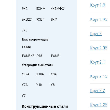
Круг 1.9
9ХС
5ХНМ
4Х5МФС
Круг 1.95
6ХВ2С
9ХВГ
8ХФ
7Х3
Круг 2
Быстрорежущие
стали
Круг 2.05
Р6М5К5
Р18
Р6М5
Круг 2.1
Углеродистые стали
У12А
У10А
У8А
Круг 2.15
У7А
У10
У8
Круг 2.2
У7
Круг 2.25
Конструкционные стали