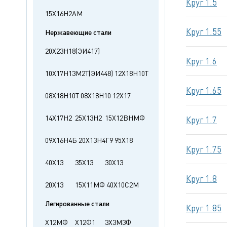
Круг 1.5
15Х16Н2АМ
Круг 1.55
Нержавеющие стали
20Х23Н18(ЭИ417)
Круг 1.6
10Х17Н13М2Т(ЭИ448)
12Х18Н10Т
Круг 1.65
08Х18Н10Т
08Х18Н10
12Х17
14Х17Н2
25Х13Н2
15Х12ВНМФ
Круг 1.7
09Х16Н4Б
20Х13Н4Г9
95Х18
Круг 1.75
40Х13
35Х13
30Х13
Круг 1.8
20Х13
15Х11МФ
40Х10С2М
Легированные стали
Круг 1.85
Х12МФ
Х12Ф1
3Х3М3Ф