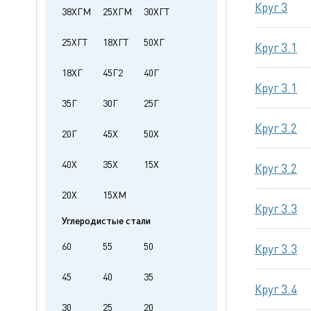
Круг 3
38ХГМ
25ХГМ
30ХГТ
25ХГТ
18ХГТ
50ХГ
Круг 3.1
18ХГ
45Г2
40Г
Круг 3.1
35Г
30Г
25Г
Круг 3.2
20Г
45Х
50Х
40Х
35Х
15Х
Круг 3.2
20Х
15ХМ
Круг 3.3
Углеродистые стали
60
55
50
Круг 3.3
45
40
35
Круг 3.4
30
25
20