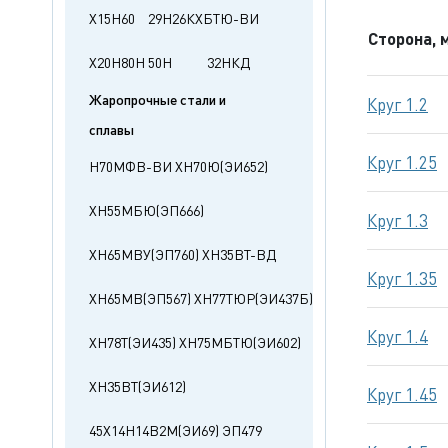
Х15Н60
29Н26КХБТЮ-ВИ
Сторона, 
Х20Н80Н
50Н
32НКД
Жаропрочные стали и
Круг 1.2
сплавы
Круг 1.25
Н70МФВ-ВИ
ХН70Ю(ЭИ652)
ХН55МБЮ(ЭП666)
Круг 1.3
ХН65МВУ(ЭП760)
ХН35ВТ-ВД
Круг 1.35
ХН65МВ(ЭП567)
ХН77ТЮР(ЭИ437Б)
Круг 1.4
ХН78Т(ЭИ435)
ХН75МБТЮ(ЭИ602)
ХН35ВТ(ЭИ612)
Круг 1.45
45Х14Н14В2М(ЭИ69)
ЭП479