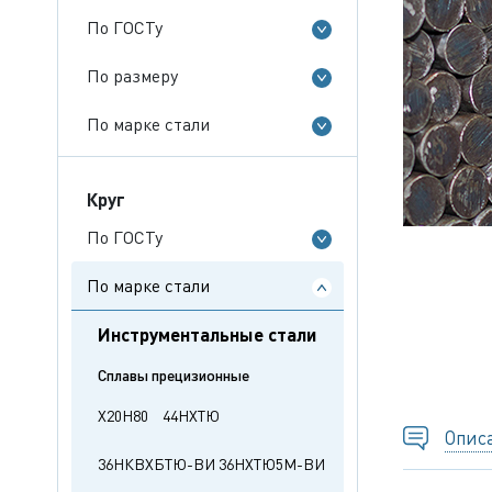
По ГОСТу
По размеру
По марке стали
Круг
По ГОСТу
По марке стали
Инструментальные стали
Сплавы прецизионные
Х20Н80
44НХТЮ
Опис
36НКВХБТЮ-ВИ
36НХТЮ5М-ВИ