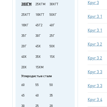
Круг 3
38ХГМ
25ХГМ
30ХГТ
25ХГТ
18ХГТ
50ХГ
Круг 3.1
18ХГ
45Г2
40Г
Круг 3.1
35Г
30Г
25Г
Круг 3.2
20Г
45Х
50Х
40Х
35Х
15Х
Круг 3.2
20Х
15ХМ
Круг 3.3
Углеродистые стали
60
55
50
Круг 3.3
45
40
35
Круг 3.4
30
25
20