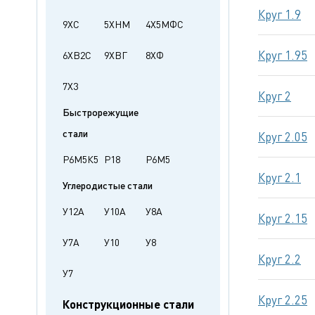
Круг 1.9
9ХС
5ХНМ
4Х5МФС
Круг 1.95
6ХВ2С
9ХВГ
8ХФ
7Х3
Круг 2
Быстрорежущие
стали
Круг 2.05
Р6М5К5
Р18
Р6М5
Круг 2.1
Углеродистые стали
У12А
У10А
У8А
Круг 2.15
У7А
У10
У8
Круг 2.2
У7
Круг 2.25
Конструкционные стали