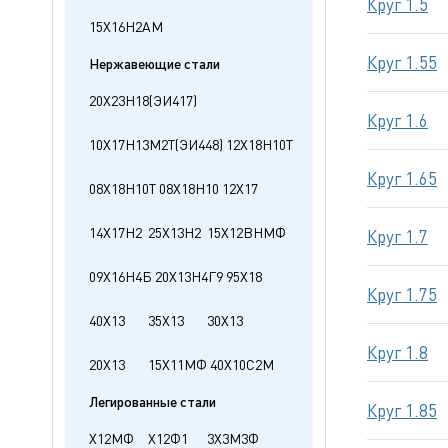
Круг 1.5
15Х16Н2АМ
Круг 1.55
Нержавеющие стали
20Х23Н18(ЭИ417)
Круг 1.6
10Х17Н13М2Т(ЭИ448)
12Х18Н10Т
Круг 1.65
08Х18Н10Т
08Х18Н10
12Х17
14Х17Н2
25Х13Н2
15Х12ВНМФ
Круг 1.7
09Х16Н4Б
20Х13Н4Г9
95Х18
Круг 1.75
40Х13
35Х13
30Х13
Круг 1.8
20Х13
15Х11МФ
40Х10С2М
Легированные стали
Круг 1.85
Х12МФ
Х12Ф1
3Х3М3Ф