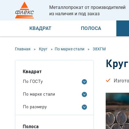
Металлопрокат от производителей
из наличия и под заказ
КВАДРАТ
ПОЛОСА
Главная
»
Круг
»
По марке стали
»
38ХГМ
Круг
Квадрат
Изгот
По ГОСТу
По марке стали
По размеру
Полоса