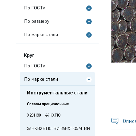
По ГОСТу
По размеру
По марке стали
Круг
По ГОСТу
По марке стали
Инструментальные стали
Сплавы прецизионные
Х20Н80
44НХТЮ
Опис
36НКВХБТЮ-ВИ
36НХТЮ5М-ВИ