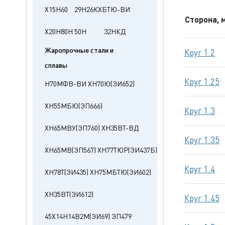
Х15Н60
29Н26КХБТЮ-ВИ
Сторона, 
Х20Н80Н
50Н
32НКД
Жаропрочные стали и
Круг 1.2
сплавы
Круг 1.25
Н70МФВ-ВИ
ХН70Ю(ЭИ652)
ХН55МБЮ(ЭП666)
Круг 1.3
ХН65МВУ(ЭП760)
ХН35ВТ-ВД
Круг 1.35
ХН65МВ(ЭП567)
ХН77ТЮР(ЭИ437Б)
Круг 1.4
ХН78Т(ЭИ435)
ХН75МБТЮ(ЭИ602)
ХН35ВТ(ЭИ612)
Круг 1.45
45Х14Н14В2М(ЭИ69)
ЭП479