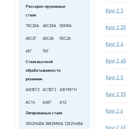
Рессорно-пружинные
Круг 2.3
стали
70С2ХА
60С2ХА
50ХФА
Круг 2.35
60С2Г
60С2А
55С2А
Круг 2.4
65Г
70Г
Круг 2.45
Стали высокой
обрабатываемости
Круг 2.5
резанием
АВ35Г2
АС35Г2
АВ19ХГН
Круг 2.55
АС14
А40Г
А12
Круг 2.6
Легированные стали
25Х2Н4ВА
38Х2МЮА
12Х2Н4ВА
Круг 2.65