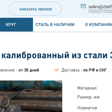
sales@zlatf
ЗАКАЗАТЬ ЗВОНОК
Ответим в течен
КРУГ
СТАЛЬ В НАЛИЧИИ
О КОМПАНИ
 калиброванный из стали
овление -
от 35 дней
Доставка -
по РФ и СНГ
Материал:
Размер, мм:
Норматив: