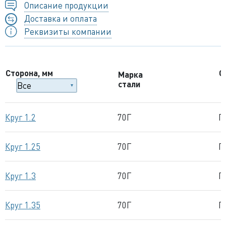
Описание продукции
Доставка и оплата
Реквизиты компании
Сторона, мм
С
Марка
стали
Круг 1.2
70Г
Г
Круг 1.25
70Г
Г
Круг 1.3
70Г
Г
Круг 1.35
70Г
Г