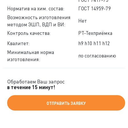
Норматив на хим. состав:
ГОСТ 14959-79
Возможность изготовления
Нет
методом ЭШП, ВДП и ВИ:
Контроль качества:
РТ-Техприёмка
Квалитет:
h9 h10 h11 h12
Минимальная норма
по согласованию
изготовления:
Обработаем Ваш запрос
в течение 15 минут!
ОТПРАВИТЬ ЗАЯВКУ