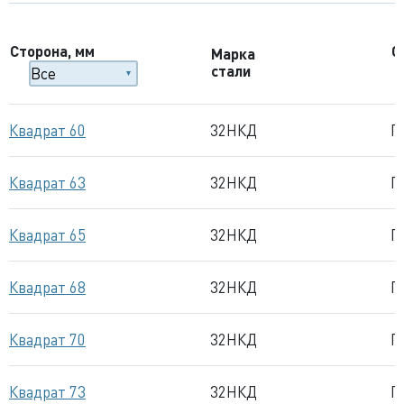
Сторона, мм
С
Марка
стали
Квадрат 60
32НКД
Г
Квадрат 63
32НКД
Г
Квадрат 65
32НКД
Г
Квадрат 68
32НКД
Г
Квадрат 70
32НКД
Г
Квадрат 73
32НКД
Г