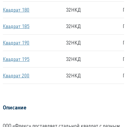
Квадрат 180
32НКД
Г
Квадрат 185
32НКД
Г
Квадрат 190
32НКД
Г
Квадрат 195
32НКД
Г
Квадрат 200
32НКД
Г
Описание
ООО «Флекс» поставляет стальной квадрат с разным