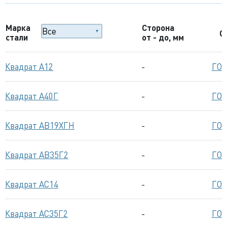
Марка
Сторона
С
стали
от - до, мм
Квадрат А12
-
ГОС
Квадрат А40Г
-
ГОС
Квадрат АВ19ХГН
-
ГОС
Квадрат АВ35Г2
-
ГОС
Квадрат АС14
-
ГОС
Квадрат АС35Г2
-
ГОС